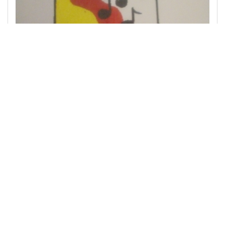
Kinder- und Jugendchor Saarfelser
Bergspatzen