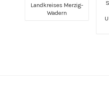
S
Landkreises Merzig-
Wadern
U
Für
Für Vereine
Interessenten
Verein registrieren
Vereinsprofil ände
Vereinsprofile