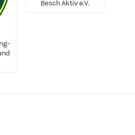
Besch Aktiv e.V.
ng-
and
n Projekt der
Die Website wurde mit Unterstützung
zig-Wadern.
des Landkreises St. Wendel erstellt.