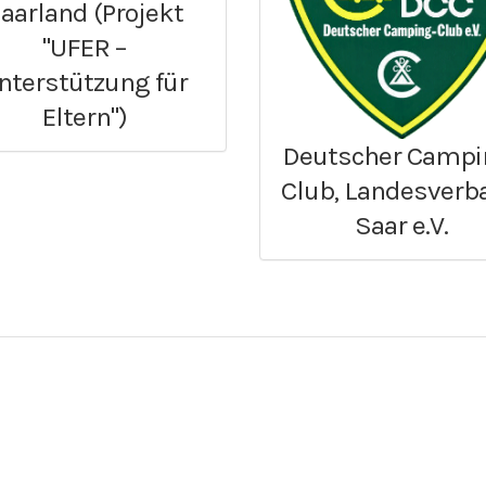
aarland (Projekt
"UFER –
nterstützung für
Eltern")
Deutscher Campi
Club, Landesverb
Saar e.V.
Über die
Der Vereinsplatz Merzig-Wadern ist ei
Ehrenamtsbörse des Landkreises Mer
Ehrenamtsbörse
rn
Flyer