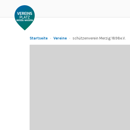
Startseite
·
Vereine
·
schützenverein Merzig 1898e.V.