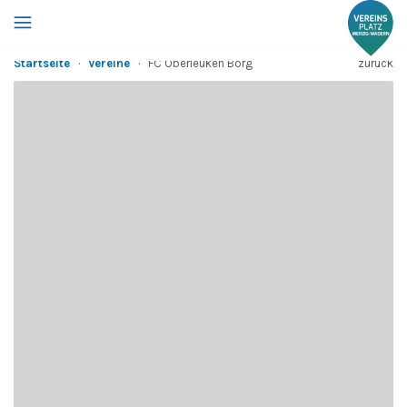
Startseite
·
Vereine
·
FC Oberleuken Borg
zurück